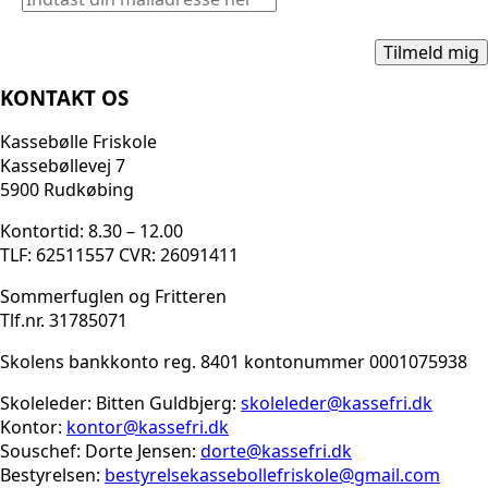
KONTAKT OS
Kassebølle Friskole
Kassebøllevej 7
5900 Rudkøbing
Kontortid: 8.30 – 12.00
TLF: 62511557 CVR: 26091411
Sommerfuglen og Fritteren
Tlf.nr. 31785071
Skolens bankkonto reg. 8401 kontonummer 0001075938
Skoleleder: Bitten Guldbjerg:
skoleleder@kassefri.dk
Kontor:
kontor@kassefri.dk
Souschef: Dorte Jensen:
dorte@kassefri.dk
Bestyrelsen:
bestyrelsekassebollefrisko
le@gmail.com