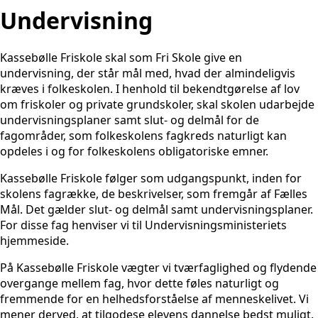
Undervisning
Kassebølle Friskole skal som Fri Skole give en
undervisning, der står mål med, hvad der almindeligvis
kræves i folkeskolen. I henhold til bekendtgørelse af lov
om friskoler og private grundskoler, skal skolen udarbejde
undervisningsplaner samt slut- og delmål for de
fagområder, som folkeskolens fagkreds naturligt kan
opdeles i og for folkeskolens obligatoriske emner.
Kassebølle Friskole følger som udgangspunkt, inden for
skolens fagrække, de beskrivelser, som fremgår af Fælles
Mål. Det gælder slut- og delmål samt undervisningsplaner.
For disse fag henviser vi til Undervisningsministeriets
hjemmeside.
På Kassebølle Friskole vægter vi tværfaglighed og flydende
overgange mellem fag, hvor dette føles naturligt og
fremmende for en helhedsforståelse af menneskelivet. Vi
mener derved, at tilgodese elevens dannelse bedst muligt.