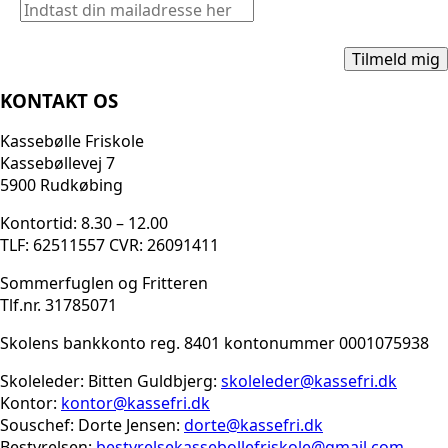
KONTAKT OS
Kassebølle Friskole
Kassebøllevej 7
5900 Rudkøbing
Kontortid: 8.30 – 12.00
TLF: 62511557 CVR: 26091411
Sommerfuglen og Fritteren
Tlf.nr. 31785071
Skolens bankkonto reg. 8401 kontonummer 0001075938
Skoleleder: Bitten Guldbjerg:
skoleleder@kassefri.dk
Kontor:
kontor@kassefri.dk
Souschef: Dorte Jensen:
dorte@kassefri.dk
Bestyrelsen:
bestyrelsekassebollefrisko
le@gmail.com