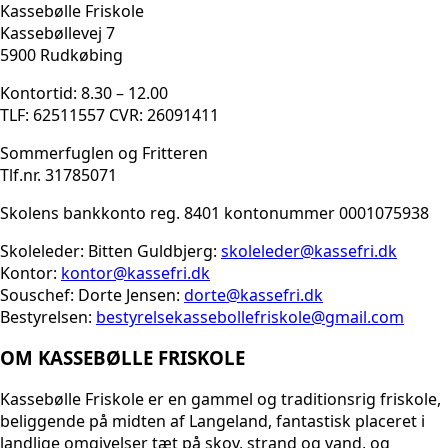
Kassebølle Friskole
Kassebøllevej 7
5900 Rudkøbing
Kontortid: 8.30 – 12.00
TLF: 62511557 CVR: 26091411
Sommerfuglen og Fritteren
Tlf.nr. 31785071
Skolens bankkonto reg. 8401 kontonummer 0001075938
Skoleleder: Bitten Guldbjerg:
skoleleder@kassefri.dk
Kontor:
kontor@kassefri.dk
Souschef: Dorte Jensen:
dorte@kassefri.dk
Bestyrelsen:
bestyrelsekassebollefrisko
le@gmail.com
OM KASSEBØLLE FRISKOLE
Kassebølle Friskole er en gammel og traditionsrig friskole,
beliggende på midten af Langeland, fantastisk placeret i
landlige omgivelser tæt på skov, strand og vand, og