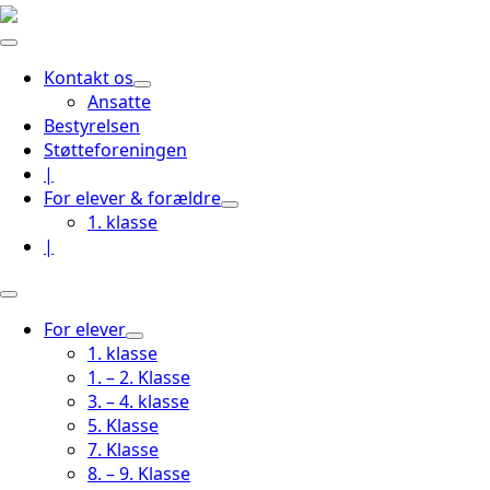
Kontakt os
Ansatte
Bestyrelsen
Støtteforeningen
|
For elever & forældre
1. klasse
|
For elever
1. klasse
1. – 2. Klasse
3. – 4. klasse
5. Klasse
7. Klasse
8. – 9. Klasse