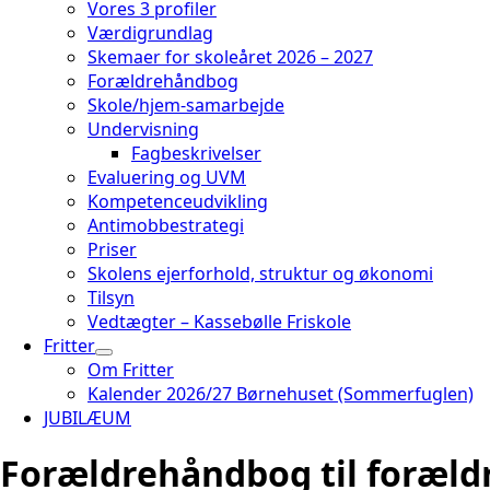
Vores 3 profiler
Værdigrundlag
Skemaer for skoleåret 2026 – 2027
Forældrehåndbog
Skole/hjem-samarbejde
Undervisning
Fagbeskrivelser
Evaluering og UVM
Kompetenceudvikling
Antimobbestrategi
Priser
Skolens ejerforhold, struktur og økonomi
Tilsyn
Vedtægter – Kassebølle Friskole
Fritter
Om Fritter
Kalender 2026/27 Børnehuset (Sommerfuglen)
JUBILÆUM
Forældrehåndbog til foræl